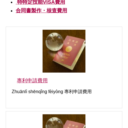
特特定技能VISA費用
合同書製作・核查費用
專利申請費用
Zhuānlì shēnqǐng fèiyòng 專利申請費用