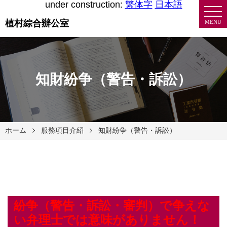
under construction:
繁体字
日本語
植村綜合辦公室
MENU
知財紛争（警告・訴訟）
ホーム
服務項目介紹
知財紛争（警告・訴訟）
紛争（警告・訴訟・審判）で争えな
い弁理士では意味がありません！